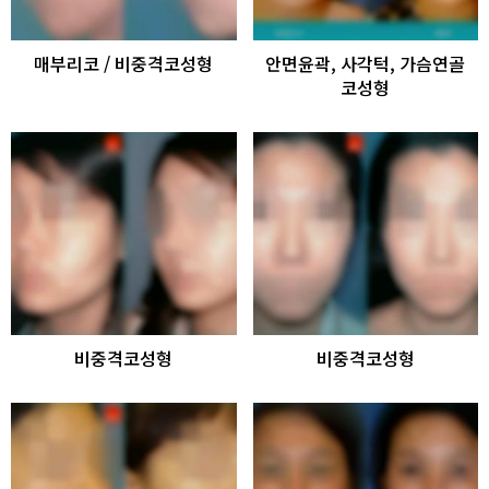
매부리코 / 비중격코성형
안면윤곽, 사각턱, 가슴연골
코성형
비중격코성형
비중격코성형