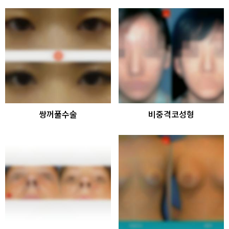
쌍꺼풀수술
비중격코성형