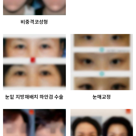
비중격코성형
눈밑 지방재배치 하안검 수술
눈매교정