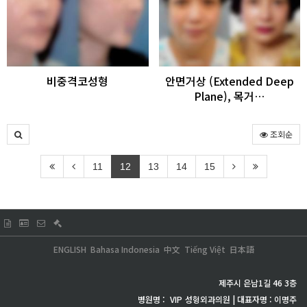
비중격코성형
안면거상 (Extended Deep
Plane), 목거…
조회순
11
12
13
14
15
ENGLISH
Bahasa Indonesia
中文
Tiếng Việt
日本語
제주시 은남1길 46 3층
병원명 :
VIP
성형외과의원 | 대표자명 : 이명주