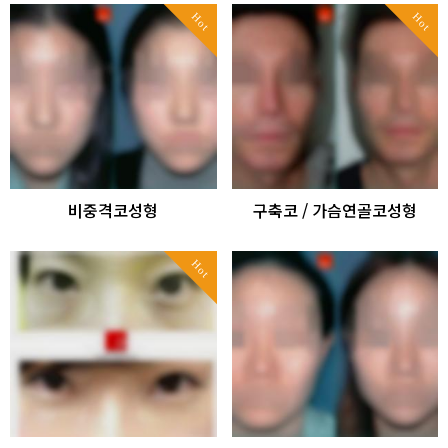
Hot
Hot
비중격코성형
구축코 / 가슴연골코성형
Hot