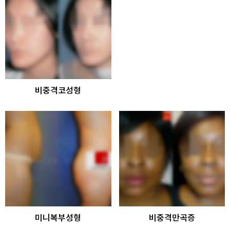
비중격코성형
미니복부성형
비중격만곡증