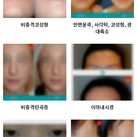
비중격코성형
안면윤곽, 사각턱, 코성형, 광
대축소
비중격만곡증
이마내시경