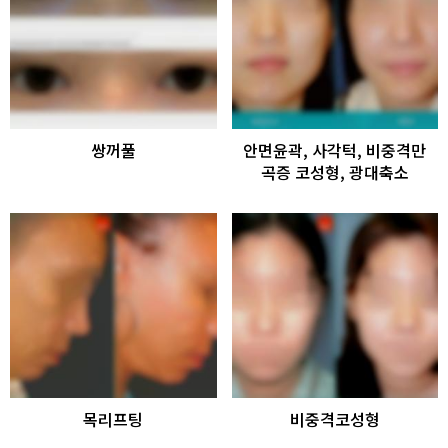
쌍꺼풀
안면윤곽, 사각턱, 비중격만
곡증 코성형, 광대축소
목리프팅
비중격코성형