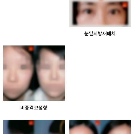
눈밑지방재배치
비중격코성형