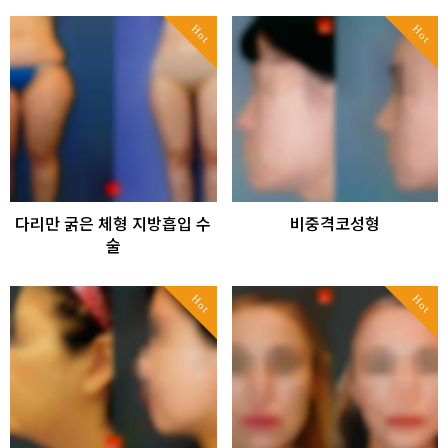
Hot
Hot
다리만 굵은 체형 지방흡입 수
비중격코성형
술
Hot
Hot