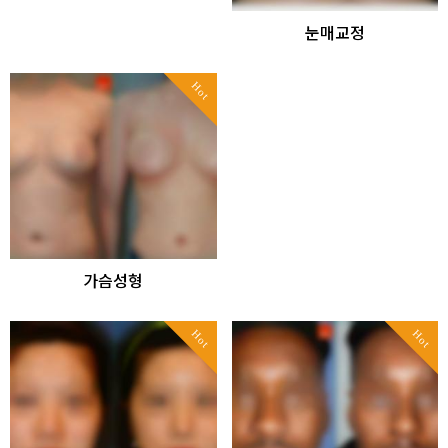
눈매교정
Hot
가슴성형
Hot
Hot