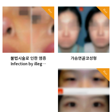
Hot
Hot
불법시술로 인한 염증
가슴연골코성형
Infection by illeg…
Hot