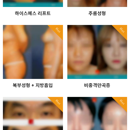
하이스메스 리프트
주름성형
Hot
Hot
복부성형 + 지방흡입
비중격만곡증
Hot
Hot