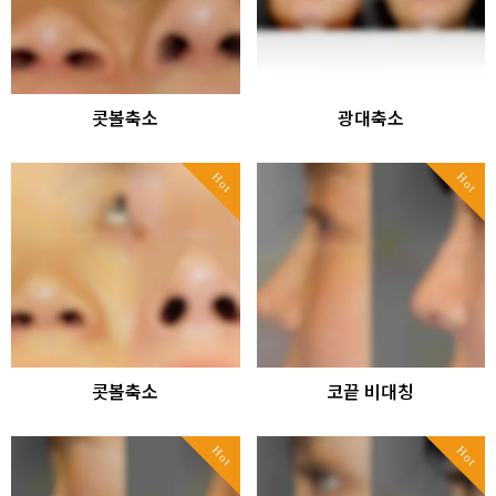
콧볼축소
광대축소
Hot
Hot
콧볼축소
코끝 비대칭
Hot
Hot