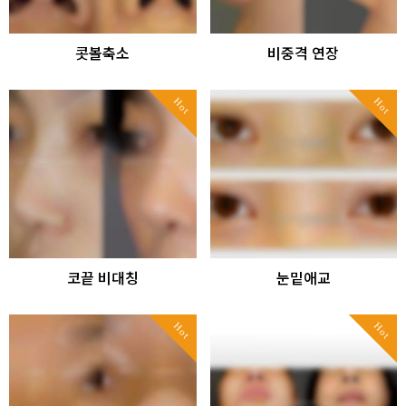
콧볼축소
비중격 연장
Hot
Hot
코끝 비대칭
눈밑애교
Hot
Hot