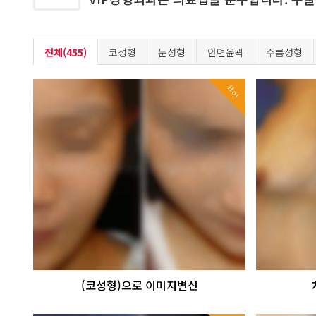
전체(455)
코성형
눈성형
안면윤곽
주름성형
Hot
(코성형)으로 이미지변신