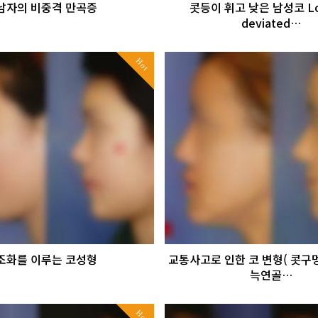
남자의 비중격 만곡증
콧등이 휘고 낮은 남성코 Lo
deviated…
Hot
조화를 이루는 코성형
교통사고로 인한 코 변형( 콧구멍
늑연골…
Hot