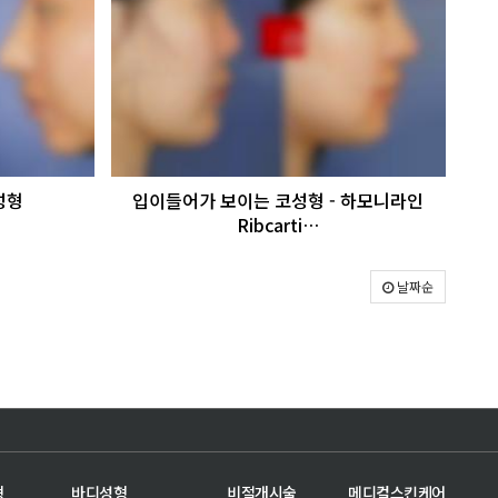
성형
입이들어가 보이는 코성형 - 하모니라인
Ribcarti…
날짜순
형
바디성형
비절개시술
메디컬스킨케어