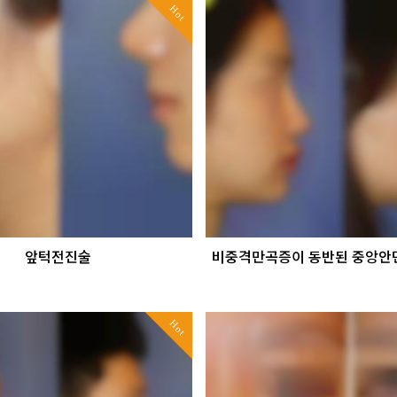
Hot
앞턱전진술
비중격만곡증이 동반된 중앙안면
Hot