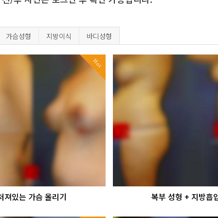
가슴성형
지방이식
바디성형
Hot
처져있는 가슴 올리기
복부 성형 + 지방흡