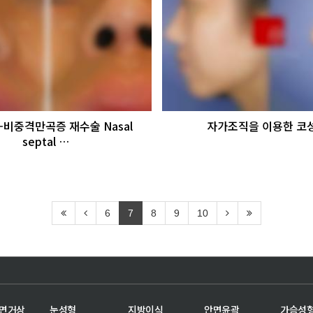
-비중격만곡증 재수술 Nasal
자가조직을 이용한 코
septal …
6
7
8
9
10
안면거상
눈성형
지방이식
안면윤곽
가슴성