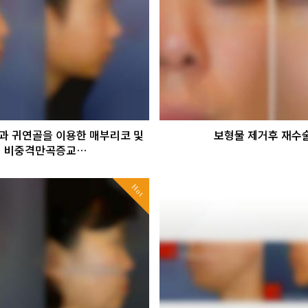
과 귀연골을 이용한 매부리코 및
보형물 제거후 재수
비중격만곡증교…
Hot