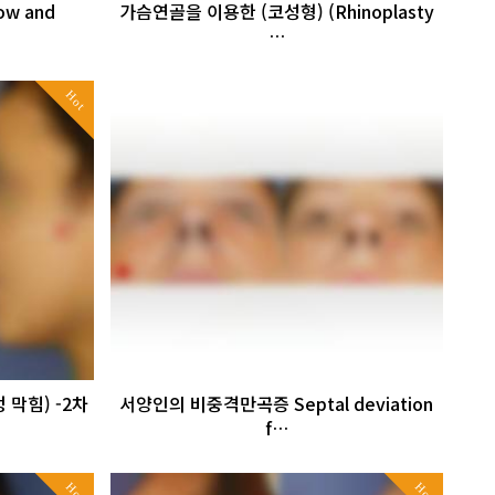
w and
가슴연골을 이용한 (코성형) (Rhinoplasty
…
Hot
 막힘) -2차
서양인의 비중격만곡증 Septal deviation
f…
Hot
Hot