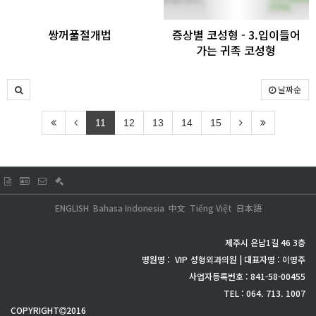
쌍꺼풀절개법
증상별 코성형 - 3.입이들어
가는 귀족 코성형
날짜순
11
12
13
14
15
ENGLISH
Bahasa Indonesia
中文
Tiếng Việt
日本語
제주시 은남1길 46 3층
병원명 :
VIP
성형외과의원 | 대표자명 : 이명주
사업자등록번호 : 841-58-00455
TEL : 064. 713. 1007
COPYRIGHT
2016