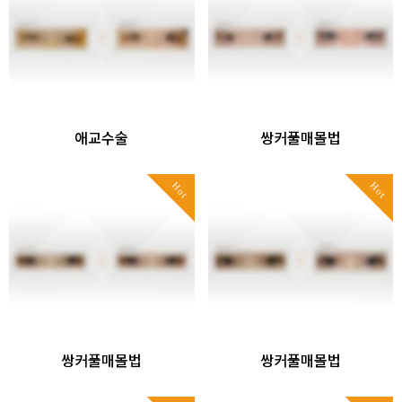
애교수술
쌍커풀매몰법
Hot
Hot
쌍커풀매몰법
쌍커풀매몰법