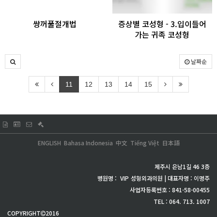
쌍꺼풀절개법
증상별 코성형 - 3.입이들어
가는 귀족 코성형
날짜순
11
12
13
14
15
ENGLISH
Bahasa Indonesia
中文
Tiếng Việt
日本語
제주시 은남1길 46 3층
병원명 :
VIP
성형외과의원 | 대표자명 : 이명주
사업자등록번호 : 841-58-00455
TEL : 064. 713. 1007
COPYRIGHT
2016