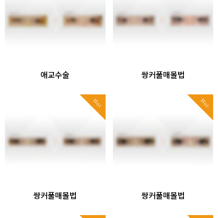
애교수술
쌍커풀매몰법
Hot
Hot
쌍커풀매몰법
쌍커풀매몰법