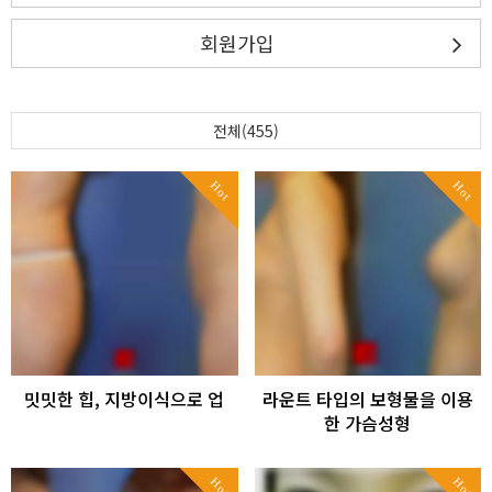
회원가입
전체(455)
Hot
Hot
밋밋한 힙, 지방이식으로 업
라운트 타입의 보형물을 이용
한 가슴성형
Hot
Hot