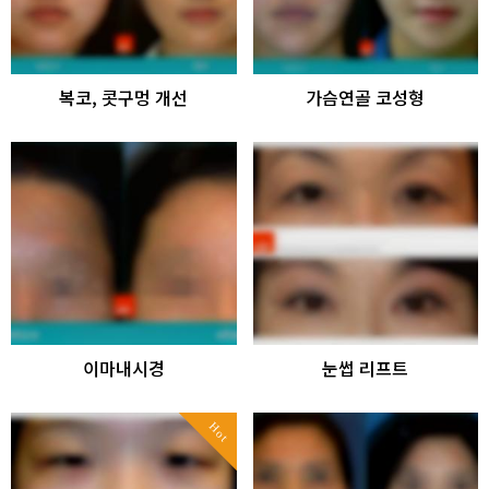
복코, 콧구멍 개선
가슴연골 코성형
이마내시경
눈썹 리프트
Hot