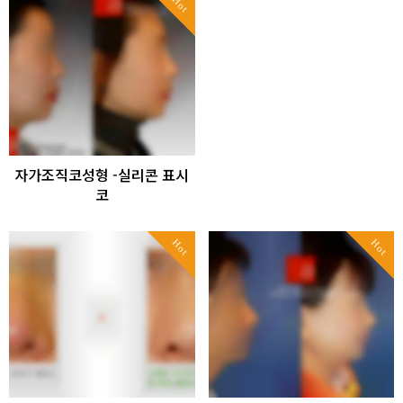
Hot
자가조직코성형 -실리콘 표시
코
Hot
Hot