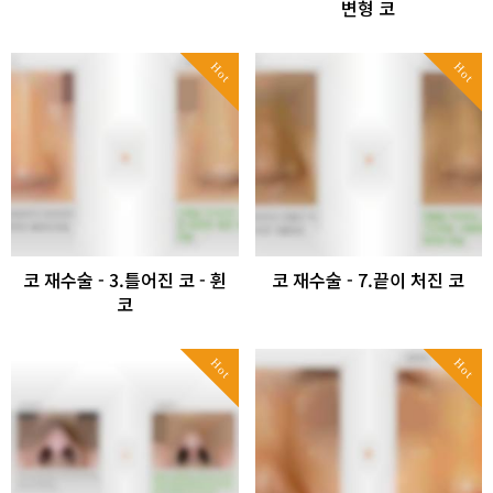
변형 코
Hot
Hot
코 재수술 - 3.틀어진 코 - 휜
코 재수술 - 7.끝이 처진 코
코
Hot
Hot