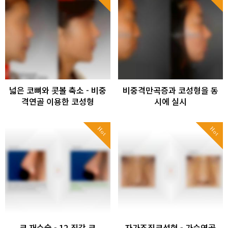
넓은 코뼈와 콧볼 축소 - 비중
비중격만곡증과 코성형을 동
격연골 이용한 코성형
시에 실시
Hot
Hot
코 재수술 - 12.직각 코
자가조직코성형 - 가슴연골