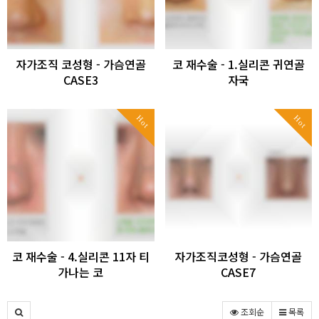
자가조직 코성형 - 가슴연골
코 재수술 - 1.실리콘 귀연골
CASE3
자국
Hot
Hot
코 재수술 - 4.실리콘 11자 티
자가조직코성형 - 가슴연골
가나는 코
CASE7
조회순
목록