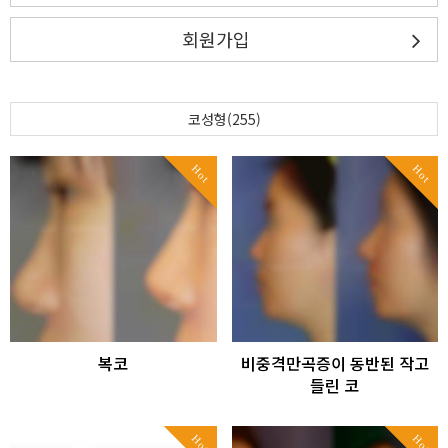
회원가입
코성형(255)
Hot
Hot
복코
비중격만곡증이 동반된 작고
들린 코
Hot
Hot