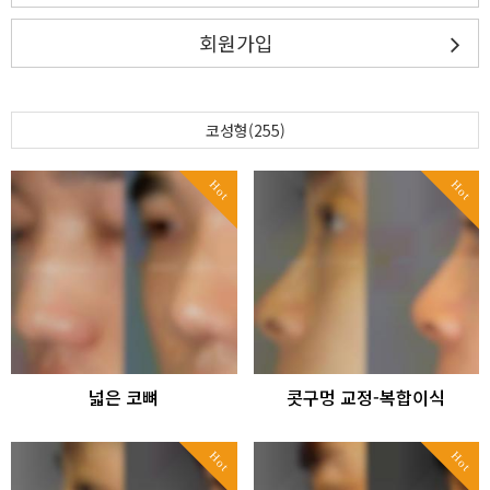
회원가입
코성형(255)
Hot
Hot
넓은 코뼈
콧구멍 교정-복합이식
Hot
Hot