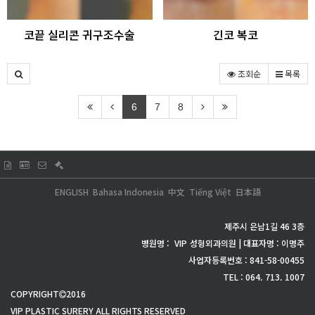
코끝 실리콘 귀구조수술
긴코 복코
조회순
목록
6
7
8
ENGLISH
Bahasa Indonesia
中文
Tiếng Việt
日本語
제주시 은남1길 46 3층
병원명 :
VIP
성형외과의원 | 대표자명 : 이명주
사업자등록번호 : 841-58-00455
TEL : 064. 713. 1007
COPYRIGHT
2016
VIP PLASTIC SURERY ALL RIGHTS RESERVED