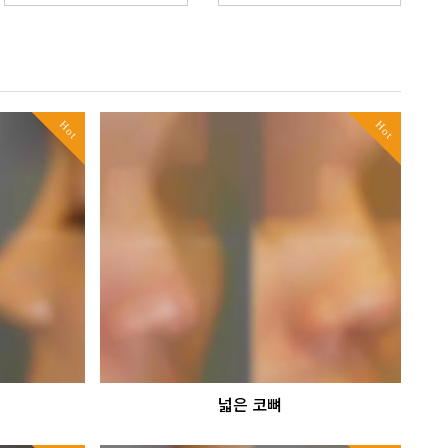
Hot
Hot
넓은 코뼈