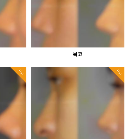
복코
Hot
Hot