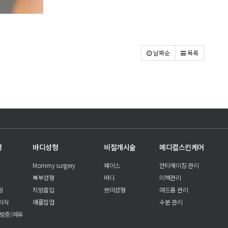
날짜순
목록
형
바디성형
비절개시술
메디컬스킨케어
Mommy surgery
페이스
안티에이징 관리
복부성형
바디
미백관리
팅
지방흡입
쁘띠성형
여드름 관리
이식
애플힙업
수분 관리
방증(여유