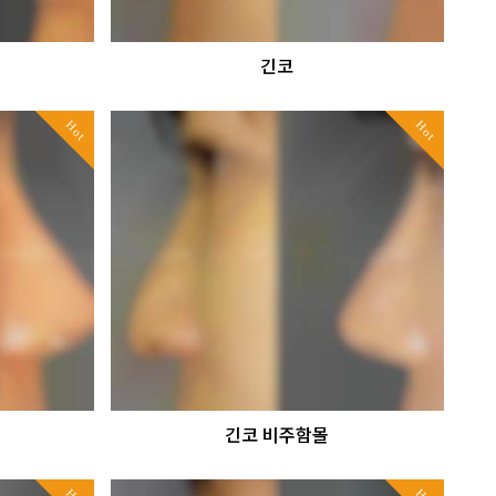
긴코
Hot
Hot
긴코 비주함몰