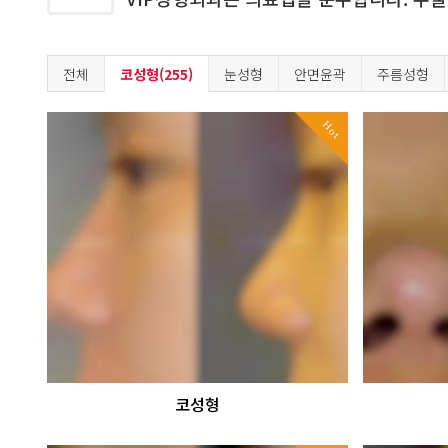
전체
코성형(255)
눈성형
안면윤곽
주름성형
Hot
코성형