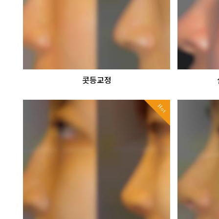
콧등교정
Hot