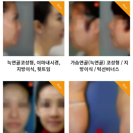
Hot
Hot
늑연골코성형, 이마내시경,
가슴연골(늑연골) 코성형 / 지
지방이식, 뒷트임
방이식 / 턱선비너스
Hot
Hot