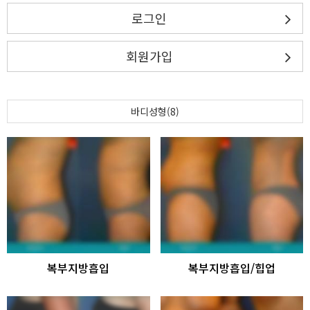
로그인
회원가입
바디성형(8)
복부지방흡입
복부지방흡입/힙업