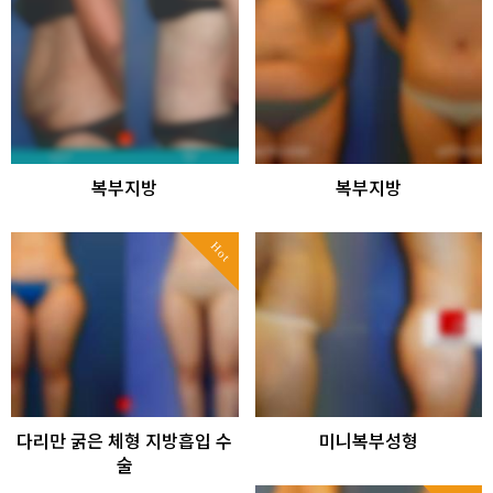
복부지방
복부지방
Hot
다리만 굵은 체형 지방흡입 수
미니복부성형
술