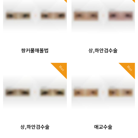
쌍커풀매몰법
상,하안검수술
Hot
Hot
상,하안검수술
애교수술