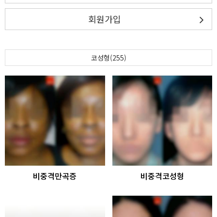
회원가입
코성형(255)
비중격만곡증
비중격코성형