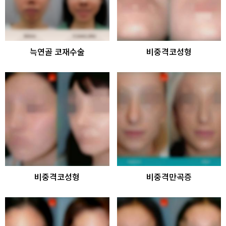
늑연골 코재수술
비중격코성형
비중격코성형
비중격만곡증