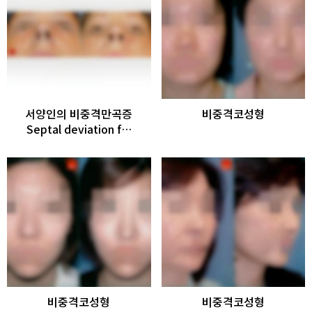
서양인의 비중격만곡증
비중격코성형
Septal deviation f…
비중격코성형
비중격코성형