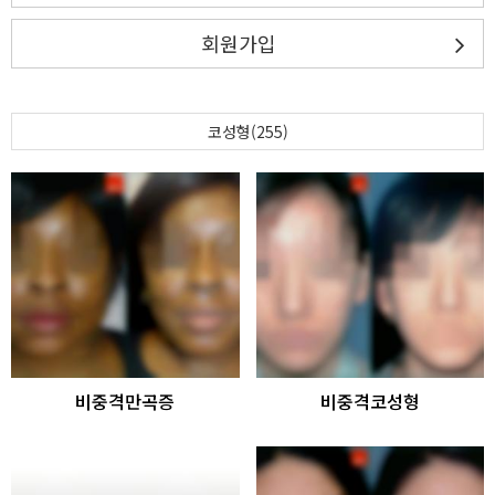
회원가입
코성형(255)
비중격만곡증
비중격코성형