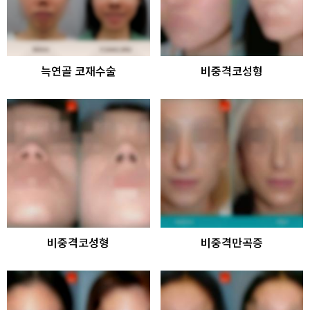
늑연골 코재수술
비중격코성형
비중격코성형
비중격만곡증