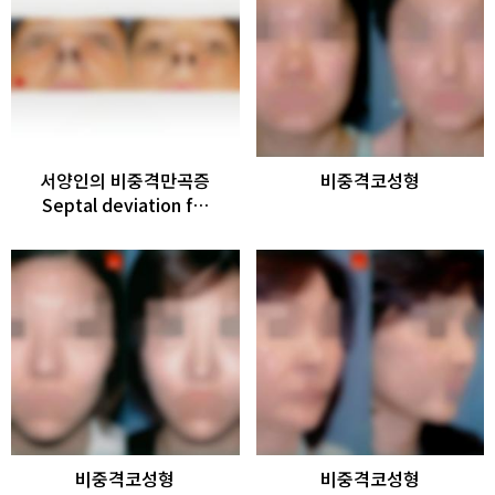
서양인의 비중격만곡증
비중격코성형
Septal deviation f…
비중격코성형
비중격코성형