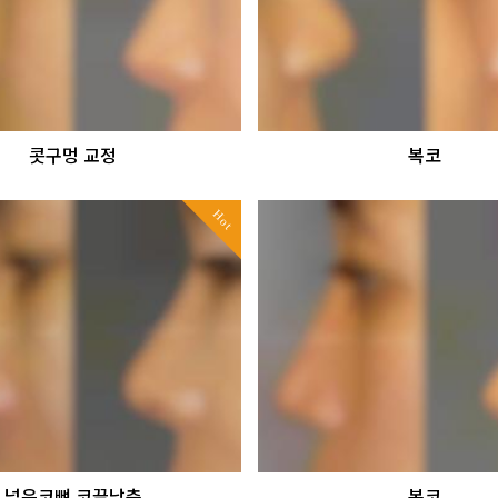
콧구멍 교정
복코
Hot
넓은코뼈 코끝낮춤
복코