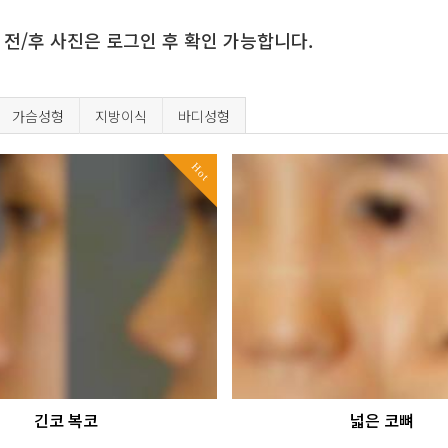
 전/후 사진은 로그인 후 확인 가능합니다.
가슴성형
지방이식
바디성형
Hot
긴코 복코
넓은 코뼈