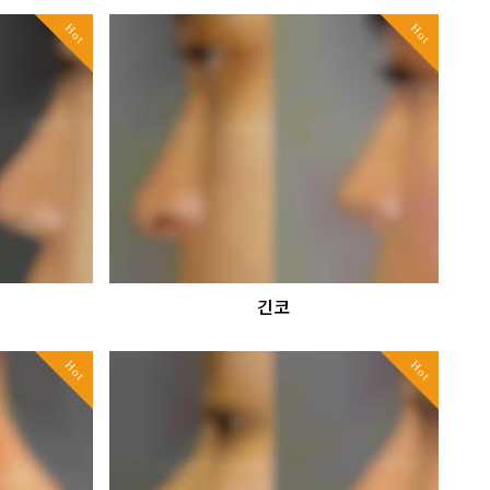
Hot
Hot
긴코
Hot
Hot