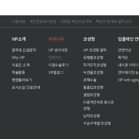
이용약관
개인정보처리방침
이메일 무단수집거부
책임의 한계와 법적고지
VIP소개
커뮤니티
코성형
딥플레인 
철학과 진료원칙
VIP 공지사항
VIP 코성형 철학
안면거상
Why VIP
전후사진
유형별코성형
목거상
의료진 소개
리얼수술후기
자가조직코성형
내시경 이마 
학술활동
VIP블로그
늑연골코성형
안티에이징 
병원둘러보기
코재수술
VIP Anti-agi
오시는길/진료안내
돌출입코성형
셀럽코성형
비중격만곡증 동시코
성형
남자코성형
구순구개열 코성형