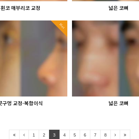
휜코 매부리코 교정
넓은 코뼈
Hot
콧구멍 교정-복합이식
넓은 코뼈
1
2
3
4
5
6
7
8