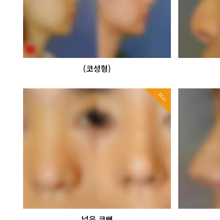
(코성형)
Hot
넓은 코뼈