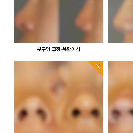
콧구멍 교정-복합이식
Hot