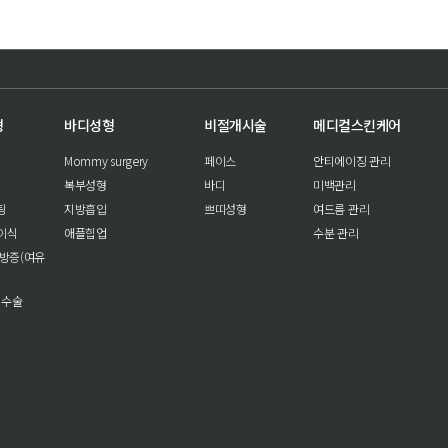
형
바디성형
비절개시술
메디컬스킨케어
Mommy surgery
페이스
안티에이징 관리
복부성형
바디
미백관리
팅
지방흡입
쁘띠성형
여드름 관리
이식
애플힙업
수분 관리
방증(여유
 수술