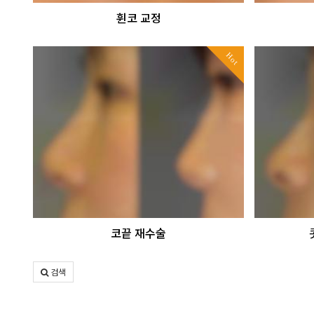
휜코 교정
Hot
코끝 재수술
검색