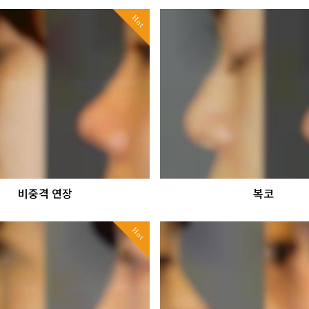
Hot
비중격 연장
복코
Hot