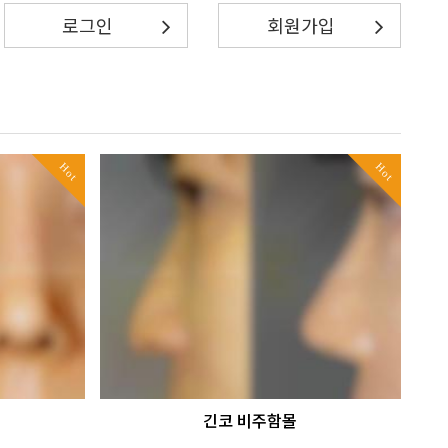
로그인
회원가입
Hot
Hot
긴코 비주함몰