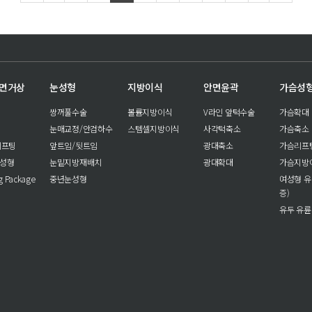
안면거상
눈성형
지방이식
안면윤곽
가슴성
쌍꺼풀수술
볼륨지방이식
V라인 앞턱수술
가슴확대
눈매교정/안검하수
스템셀지방이식
사각턱축소
가슴축소
리프팅
앞트임/뒷트임
광대축소
가슴리프
눈성형
눈밑지방재배치
광대확대
가슴지방
ng Package
중년눈성형
여성형 유
증)
유두 유륜