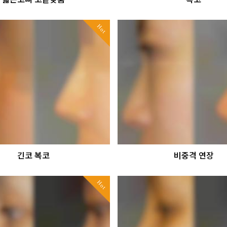
Hot
긴코 복코
비중격 연장
Hot