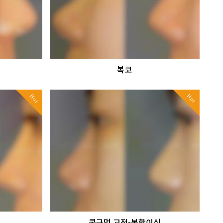
복코
Hot
Hot
콧구멍 교정-복합이식