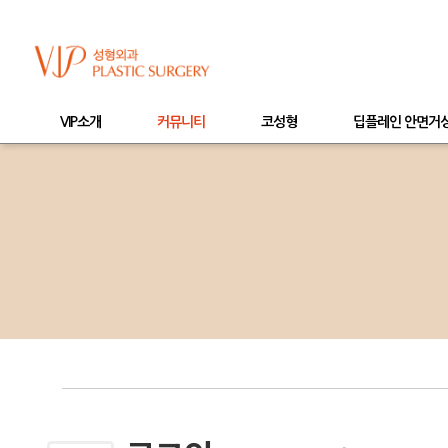
VIP소개
커뮤니티
코성형
딥플레인 안면거