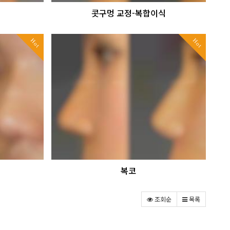
콧구멍 교정-복합이식
Hot
Hot
복코
조회순
목록