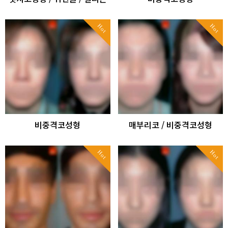
Hot
Hot
비중격코성형
매부리코 / 비중격코성형
Hot
Hot