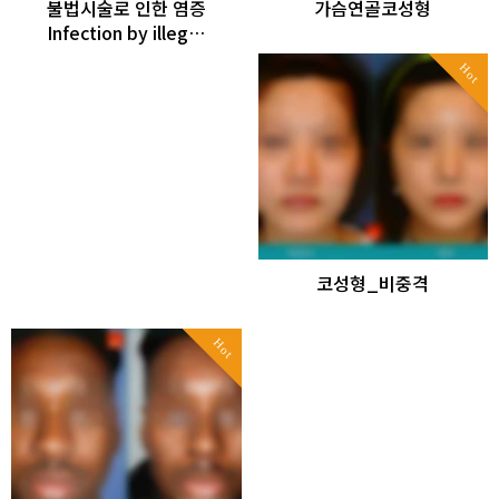
불법시술로 인한 염증
가슴연골코성형
Infection by illeg…
Hot
코성형_비중격
Hot