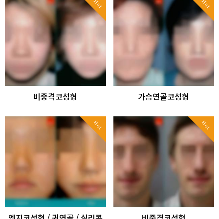
Hot
Hot
비중격코성형
가슴연골코성형
Hot
Hot
엣지코성형 / 귀연골 / 실리콘
비중격코성형