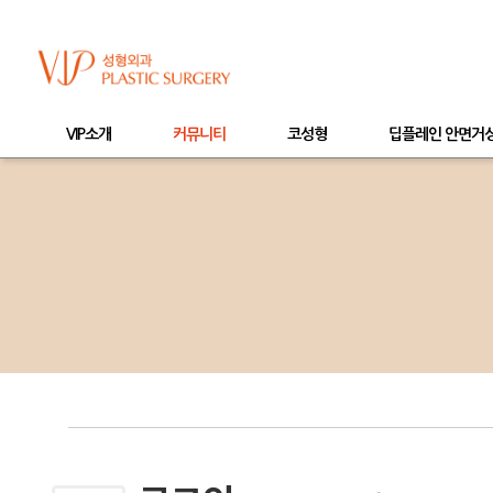
VIP소개
커뮤니티
코성형
딥플레인 안면거