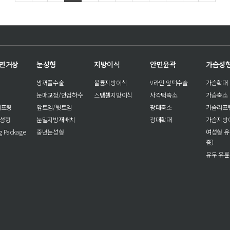
안면거상
눈성형
지방이식
안면윤곽
가슴성
쌍꺼풀수술
볼륨지방이식
V라인 앞턱수술
가슴확대
눈매교정/안검하수
스템셀지방이식
사각턱축소
가슴축소
리프팅
앞트임/뒷트임
광대축소
가슴리프
눈성형
눈밑지방재배치
광대확대
가슴지방
ng Package
중년눈성형
여성형 유
증)
유두 유륜