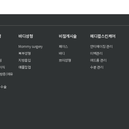
형
바디성형
비절개시술
메디컬스킨케어
Mommy surgery
페이스
안티에이징 관리
복부성형
바디
미백관리
팅
지방흡입
쁘띠성형
여드름 관리
이식
애플힙업
수분 관리
방증(여유
 수술