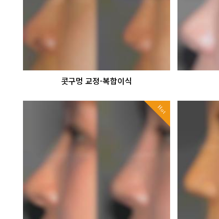
콧구멍 교정-복합이식
Hot