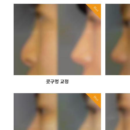
Hot
콧구멍 교정
Hot