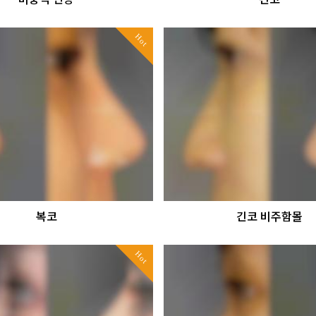
Hot
복코
긴코 비주함몰
Hot