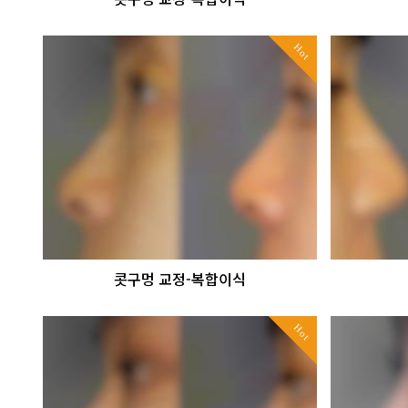
Hot
콧구멍 교정-복합이식
Hot