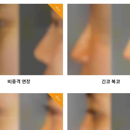
Hot
비중격 연장
긴코 복코
Hot