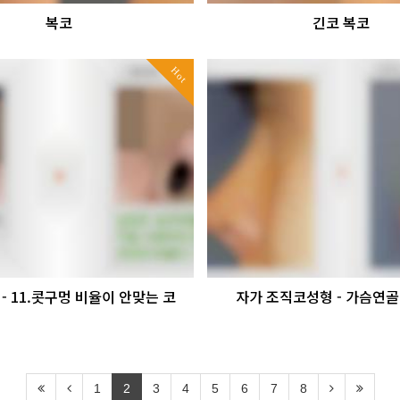
복코
긴코 복코
Hot
 - 11.콧구멍 비율이 안맞는 코
자가 조직코성형 - 가슴연골 
1
2
3
4
5
6
7
8