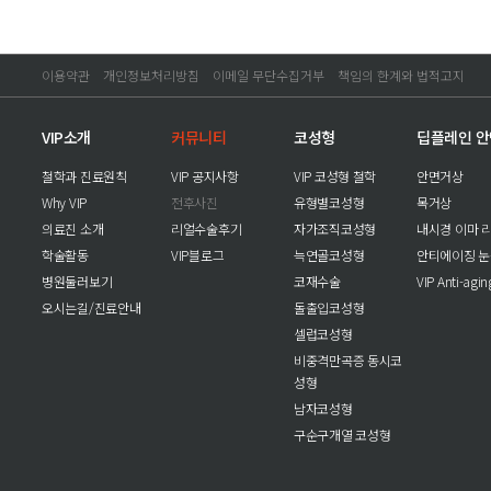
이용약관
개인정보처리방침
이메일 무단수집거부
책임의 한계와 법적고지
VIP소개
커뮤니티
코성형
딥플레인 
철학과 진료원칙
VIP 공지사항
VIP 코성형 철학
안면거상
Why VIP
전후사진
유형별코성형
목거상
의료진 소개
리얼수술후기
자가조직코성형
내시경 이마 
학술활동
VIP블로그
늑연골코성형
안티에이징 
병원둘러보기
코재수술
VIP Anti-agi
오시는길/진료안내
돌출입코성형
셀럽코성형
비중격만곡증 동시코
성형
남자코성형
구순구개열 코성형