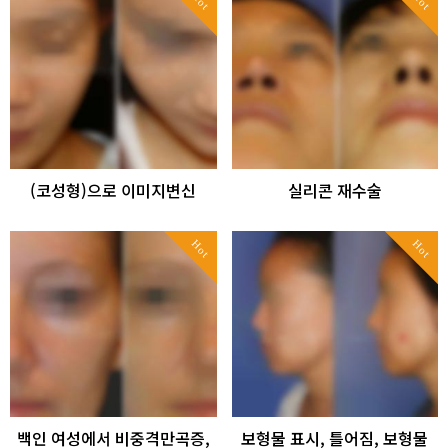
Hot
Hot
(코성형)으로 이미지변신
실리콘 재수술
Hot
Hot
백인 여성에서 비중격만곡증,
보형물 표시, 틀어짐, 보형물