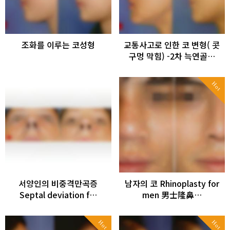
조화를 이루는 코성형
교통사고로 인한 코 변형( 콧
구멍 막힘) -2차 늑연골…
Hot
서양인의 비중격만곡증
남자의 코 Rhinoplasty for
Septal deviation f…
men 男士隆鼻…
Hot
Hot