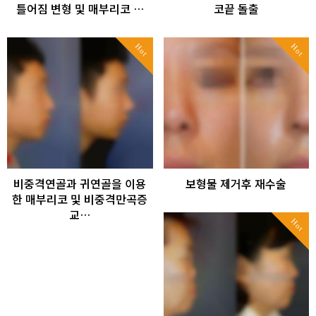
틀어짐 변형 및 매부리코 …
코끝 돌출
Hot
Hot
비중격연골과 귀연골을 이용
보형물 제거후 재수술
한 매부리코 및 비중격만곡증
교…
Hot