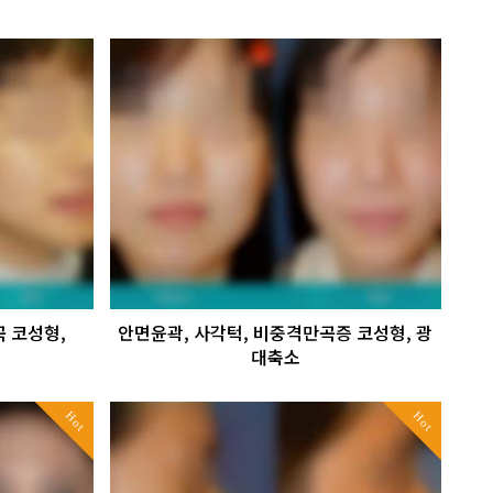
곡 코성형,
안면윤곽, 사각턱, 비중격만곡증 코성형, 광
대축소
Hot
Hot