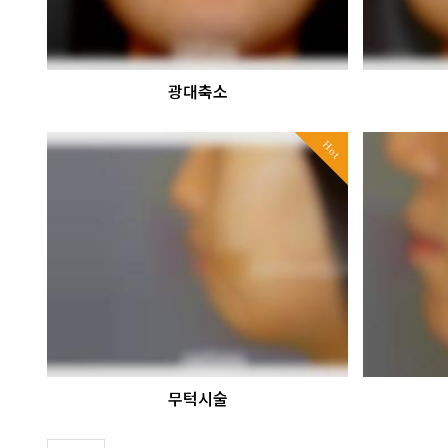
광대축소
Hot
무턱시술