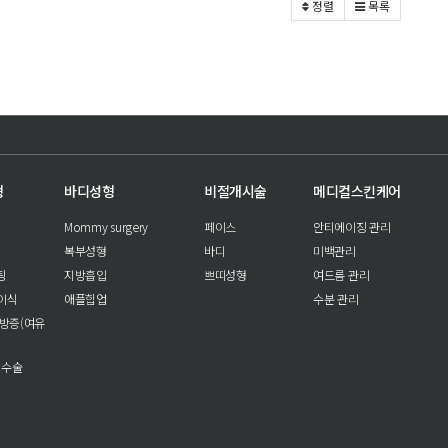
정렬
목록
형
바디성형
비절개시술
메디컬스킨케어
Mommy surgery
페이스
안티에이징 관리
복부성형
바디
미백관리
팅
지방흡입
쁘띠성형
여드름 관리
이식
애플힙업
수분 관리
방증(여유
 수술