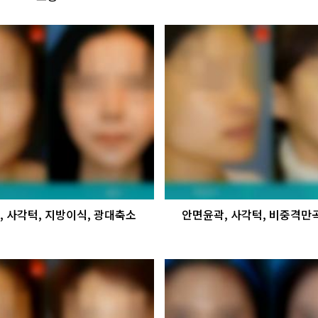
 사각턱, 지방이식, 광대축소
안면윤곽, 사각턱, 비중격만