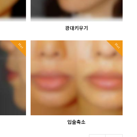
광대키우기
Hot
Hot
입술축소