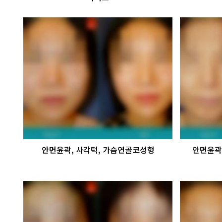
안면윤곽, 사각턱, 가슴연골코성형
안면윤곽,