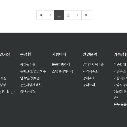
1
2
안면거상
눈성형
지방이식
안면윤곽
가슴성
쌍꺼풀수술
볼륨지방이식
V라인 앞턱수술
가슴확대
눈매교정/안검하수
스템셀지방이식
사각턱축소
가슴축소
리프팅
앞트임/뒷트임
광대축소
가슴리프
눈성형
눈밑지방재배치
광대확대
가슴지방
ng Package
중년눈성형
여성형 유
증)
유두 유륜