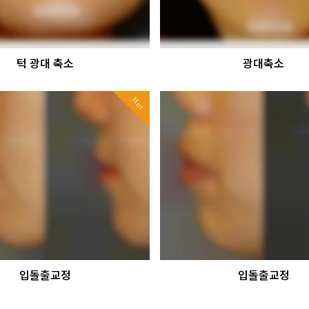
턱 광대 축소
광대축소
Hot
입돌출교정
입돌출교정