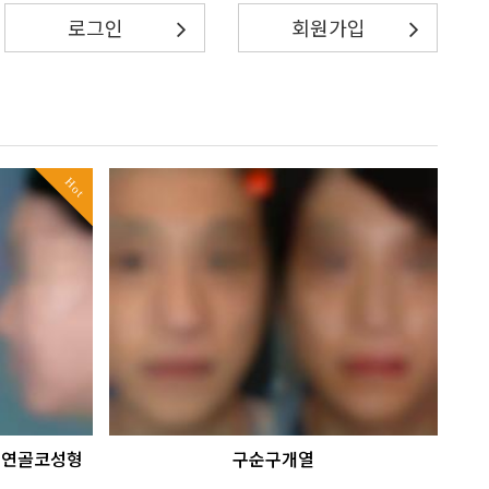
로그인
회원가입
Hot
가슴연골코성형
구순구개열