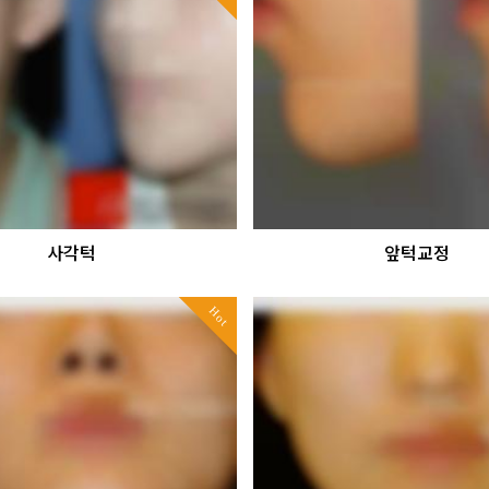
사각턱
앞턱교정
Hot