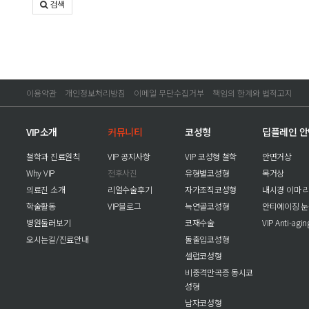
검색
이용약관
개인정보처리방침
이메일 무단수집거부
책임의 한계와 법적고지
VIP소개
커뮤니티
코성형
딥플레인 
철학과 진료원칙
VIP 공지사항
VIP 코성형 철학
안면거상
Why VIP
전후사진
유형별코성형
목거상
의료진 소개
리얼수술후기
자가조직코성형
내시경 이마 
학술활동
VIP블로그
늑연골코성형
안티에이징 
병원둘러보기
코재수술
VIP Anti-agi
오시는길/진료안내
돌출입코성형
셀럽코성형
비중격만곡증 동시코
성형
남자코성형