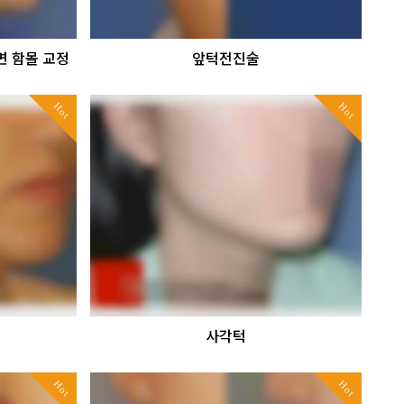
 함몰 교정
앞턱전진술
Hot
Hot
사각턱
Hot
Hot