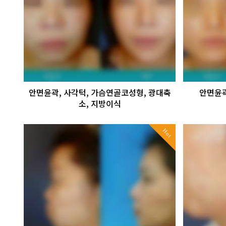
안면윤곽, 사각턱, 가슴연골코성형, 광대축
안면윤곽
소, 지방이식
Hot