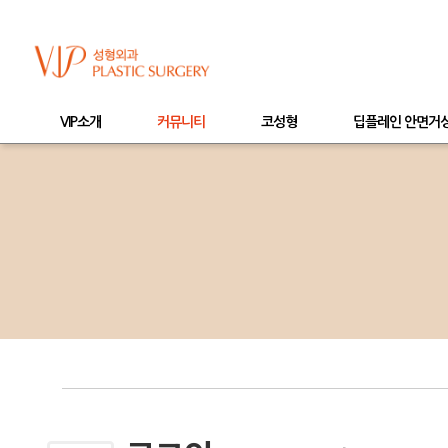
VIP소개
커뮤니티
코성형
딥플레인 안면거