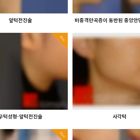
앞턱전진술
비중격만곡증이 동반된 중앙안면
Hot
무턱성형-앞턱전진술
사각턱
Hot