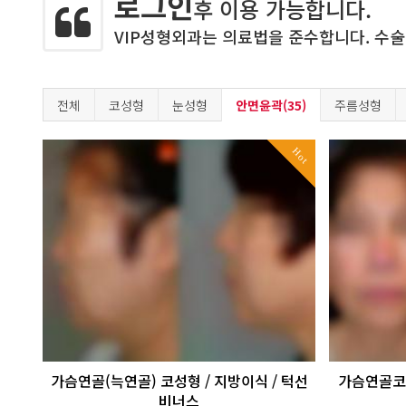
로그인
후 이용 가능합니다.
VIP성형외과는 의료법을 준수합니다. 수술
전체
코성형
눈성형
안면윤곽(35)
주름성형
Hot
가슴연골(늑연골) 코성형 / 지방이식 / 턱선
가슴연골코성형
비너스