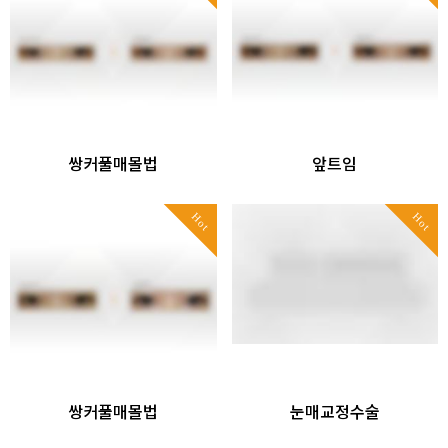
쌍커풀매몰법
앞트임
Hot
Hot
쌍커풀매몰법
눈매교정수술