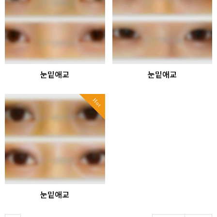
눈밑애교
눈밑애교
Hot
눈밑애교