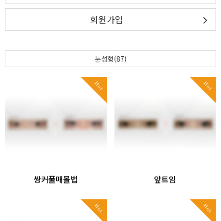
회원가입
눈성형(87)
Hot
Hot
쌍커풀매몰법
앞트임
Hot
Hot