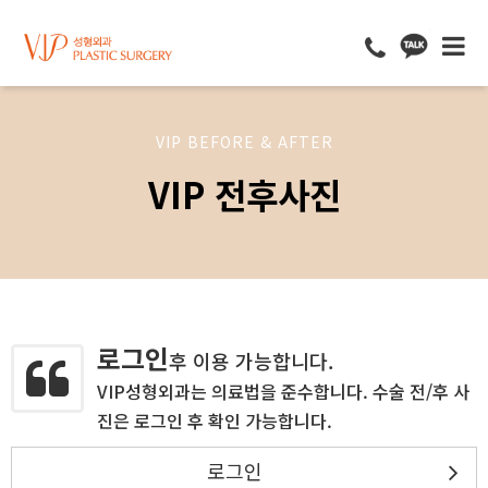
VIP BEFORE & AFTER
VIP 전후사진
로그인
후 이용 가능합니다.
VIP성형외과는 의료법을 준수합니다. 수술 전/후 사
진은 로그인 후 확인 가능합니다.
로그인