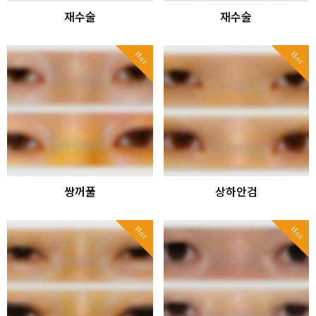
재수술
재수술
Hot
Hot
쌍꺼풀
상하안검
Hot
Hot