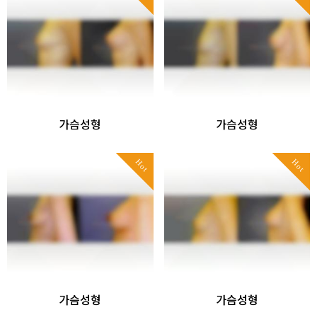
가슴성형
가슴성형
Hot
Hot
가슴성형
가슴성형