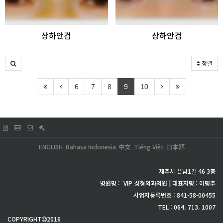
상하안검
상하안검
정렬
6
7
8
9
10
ENGLISH
Bahasa Indonesia
中文
Tiếng Việt
日本語
제주시 은남1길 46 3층
병원명 :
VIP
성형외과의원 | 대표자명 : 이명주
사업자등록번호 : 841-58-00455
TEL : 064. 713. 1007
COPYRIGHT
2016