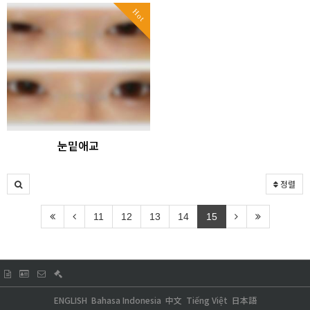
Hot
눈밑애교
정렬
11
12
13
14
15
ENGLISH
Bahasa Indonesia
中文
Tiếng Việt
日本語