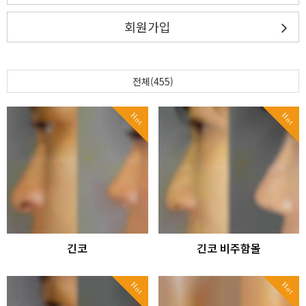
회원가입
전체(455)
Hot
Hot
긴코
긴코 비주함몰
Hot
Hot