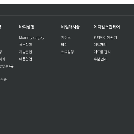
형
바디성형
비절개시술
메디컬스킨케어
Mommy surgery
페이스
안티에이징 관리
복부성형
바디
미백관리
팅
지방흡입
쁘띠성형
여드름 관리
이식
애플힙업
수분 관리
방증(여유
 수술