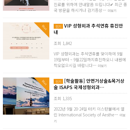
진료를 위하여 안내말씀 드립니다✔ 최근 중
국 방문을 하시거나 감기증상…
더보기
VIP 성형외과 추석연휴 휴진안
Hot
인기
내
조회 1,842
VIP 성형외과는 추석연휴를 맞이하여 9월
19일부터 ~ 9월22일까지휴진하오니 내원에
착오없으시길 바랍니다…
더보기
[학술활동] 안면거상술&목거상
Hot
인기
술 ISAPS 국제성형외과…
조회 1,335
2022년 9월 20-24일 터키 이스탄불에서 열
린 International Society of Aesthe…
더보
기