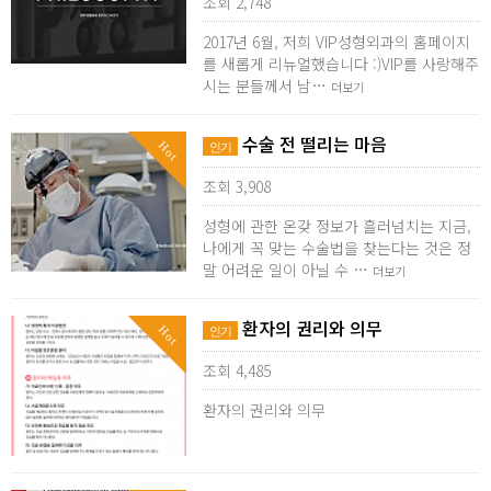
조회 2,748
2017년 6월, 저희 VIP성형외과의 홈페이지
를 새롭게 리뉴얼했습니다 :)VIP를 사랑해주
시는 분들께서 남…
더보기
수술 전 떨리는 마음
Hot
인기
조회 3,908
성형에 관한 온갖 정보가 흘러넘치는 지금,
나에게 꼭 맞는 수술법을 찾는다는 것은 정
말 어려운 일이 아닐 수 …
더보기
환자의 권리와 의무
Hot
인기
조회 4,485
환자의 권리와 의무