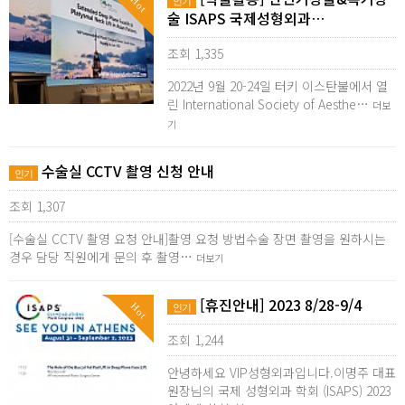
Hot
인기
술 ISAPS 국제성형외과…
조회 1,335
2022년 9월 20-24일 터키 이스탄불에서 열
린 International Society of Aesthe…
더보
기
수술실 CCTV 촬영 신청 안내
인기
조회 1,307
[수술실 CCTV 촬영 요청 안내]촬영 요청 방법수술 장면 촬영을 원하시는
경우 담당 직원에게 문의 후 촬영…
더보기
[휴진안내] 2023 8/28-9/4
Hot
인기
조회 1,244
안녕하세요 VIP성형외과입니다.이명주 대표
원장님의 국제 성형외과 학회 (ISAPS) 2023