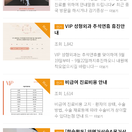
진료를 위하여 안내말씀 드립니다✔ 최근 중
국 방문을 하시거나 감기증상…
더보기
VIP 성형외과 추석연휴 휴진안
Hot
인기
내
조회 1,842
VIP 성형외과는 추석연휴를 맞이하여 9월
19일부터 ~ 9월22일까지휴진하오니 내원에
착오없으시길 바랍니다…
더보기
비급여 진료비용 안내
Hot
인기
조회 1,614
비급여 진료비용 고지 - 환자의 상태, 수술
방법, 수술 재료등에 따라 수술비가 상이할
수 있다는점 안내 드…
더보기
[학술활동] 안면거상술&목거상