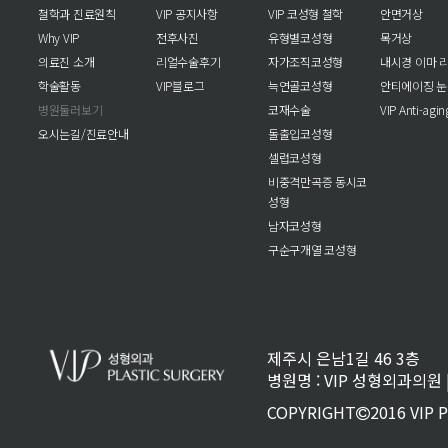
철학과 진료원칙
VIP 공지사항
VIP 코성형 철학
안면거상
Why VIP
전후사진
유형별코성형
목거상
의료진 소개
리얼수술후기
자가조직코성형
내시경 이마 
학술활동
VIP블로그
늑연골코성형
안티에이징 
병원둘러보기
코재수술
VIP Anti-agi
오시는길/진료안내
돌출입코성형
셀럽코성형
비중격만곡증 동시코
성형
남자코성형
구순구개열 코성형
제주시 은남1길 46 3층
병원명 : VIP 성형외과의원 | 
COPYRIGHT
2016 VIP 