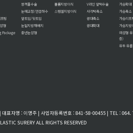
쌍꺼풀수술
볼륨지방이식
V라인 앞턱수술
가슴확대
눈매교정/안검하수
스템셀지방이식
사각턱축소
가슴축소
리프팅
앞트임/뒷트임
광대축소
가슴리프
눈성형
눈밑지방재배치
광대확대
가슴지방
ng Package
중년눈성형
여성형 유
증)
유두 유륜
대표자명 : 이명주 | 사업자등록번호 : 841-58-00455 | TEL : 064. 7
PLASTIC SURERY ALL RIGHTS RESERVED