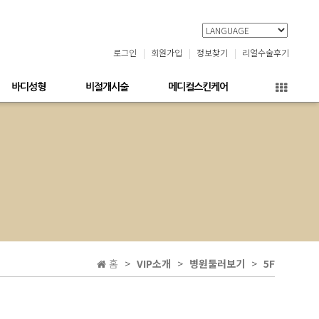
로그인
회원가입
정보찾기
리얼수술후기
바디성형
비절개시술
메디컬스킨케어
홈
VIP소개
병원둘러보기
5F