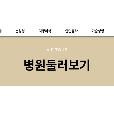
상
눈성형
지방이식
안면윤곽
가슴성형
VIP TOUR
병원둘러보기