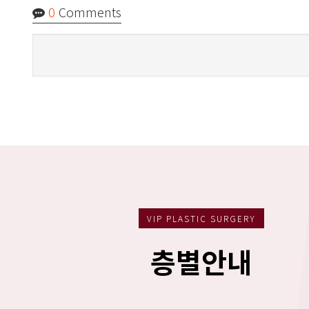
0
Comments
VIP PLASTIC SURGERY
층별안내