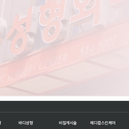
형
바디성형
비절개시술
메디컬스킨케어