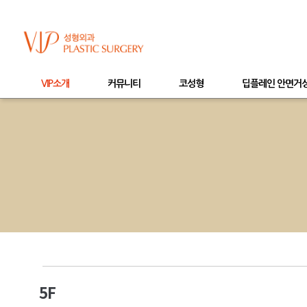
VIP소개
커뮤니티
코성형
딥플레인 안면거
5F