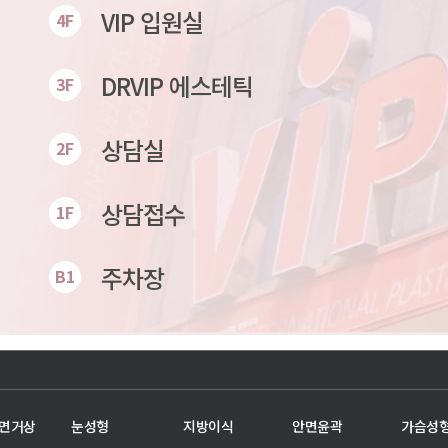
VIP 입원실
4F
DRVIP 에스테틱
3F
상담실
2F
상담접수
1F
주차장
B1
안면거상
눈성형
지방이식
안면윤곽
가슴성