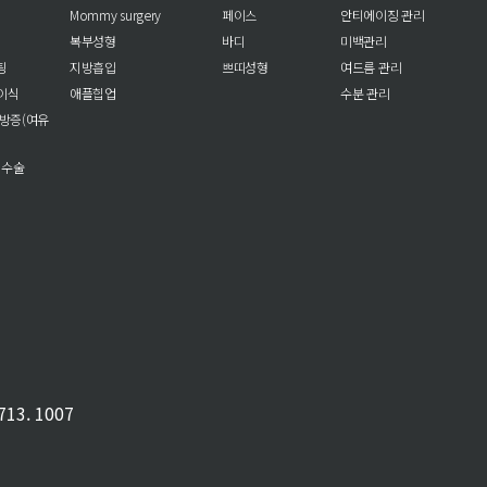
Mommy surgery
페이스
안티에이징 관리
복부성형
바디
미백관리
팅
지방흡입
쁘띠성형
여드름 관리
이식
애플힙업
수분 관리
방증(여유
 수술
13. 1007