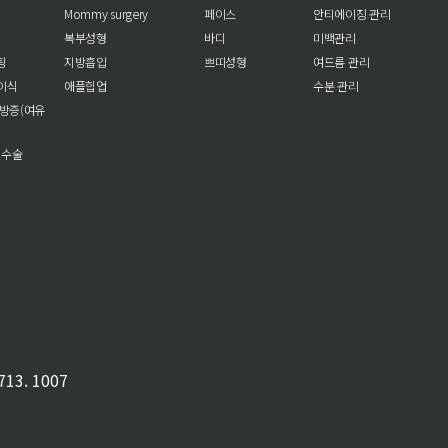
Mommy surgery
페이스
안티에이징 관리
복부성형
바디
미백관리
팅
지방흡입
쁘띠성형
여드름 관리
이식
애플힙업
수분 관리
방증(여유
 수술
13. 1007