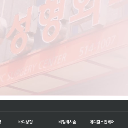
형
바디성형
비절개시술
메디컬스킨케어