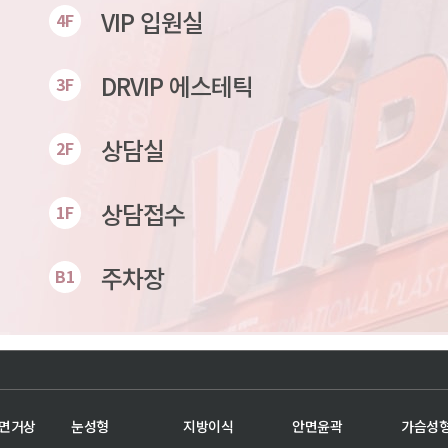
VIP 입원실
4F
DRVIP 에스테틱
3F
상담실
2F
상담접수
1F
주차장
B1
안면거상
눈성형
지방이식
안면윤곽
가슴성