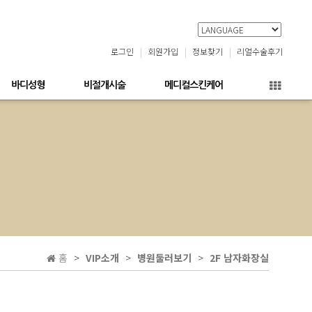
로그인
회원가입
정보찾기
리얼수술후기
바디성형
비절개시술
메디컬스킨케어
홈
VIP소개
병원둘러보기
2F 남자화장실