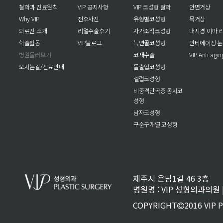
철학과 진료원칙
VIP 공지사항
VIP 코성형 철학
안면거상
Why VIP
전후사진
유형별코성형
목거상
의료진 소개
리얼수술후기
자가조직코성형
내시경 이마 
학술활동
VIP블로그
늑연골코성형
안티에이징 
병원둘러보기
코재수술
VIP Anti-agi
오시는길/진료안내
돌출입코성형
셀럽코성형
비중격만곡증 동시코
성형
남자코성형
구순구개열 코성형
제주시 은남1길 46 3층
병원명 : VIP 성형외과의원 | 
COPYRIGHT
2016 VIP 