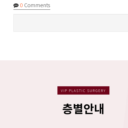
0
Comments
VIP PLASTIC SURGERY
층별안내