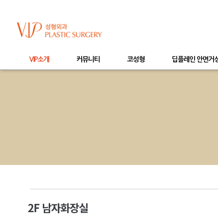
VIP소개
커뮤니티
코성형
딥플레인 안면거
2F 남자화장실