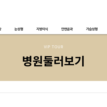
상
눈성형
지방이식
안면윤곽
가슴성형
VIP TOUR
병원둘러보기