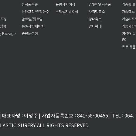
쌍꺼풀수술
볼륨지방이식
V라인 앞턱수술
가슴확대
눈매교정/안검하수
스템셀지방이식
사각턱축소
가슴축소
리프팅
앞트임/뒷트임
광대축소
가슴리프
눈성형
눈밑지방재배치
광대확대
가슴지방
ng Package
중년눈성형
여성형 유
증)
유두 유륜
대표자명 : 이명주 | 사업자등록번호 : 841-58-00455 | TEL : 064. 7
PLASTIC SURERY ALL RIGHTS RESERVED