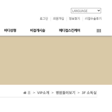
로그인
회원가입
정보찾기
리얼수술후기
바디성형
비절개시술
메디컬스킨케어
홈
VIP소개
병원둘러보기
3F 소독실