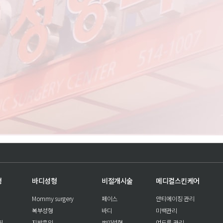
형
바디성형
비절개시술
메디컬스킨케어
Mommy surgery
페이스
안티에이징 관리
복부성형
바디
미백관리
팅
지방흡입
쁘띠성형
여드름 관리