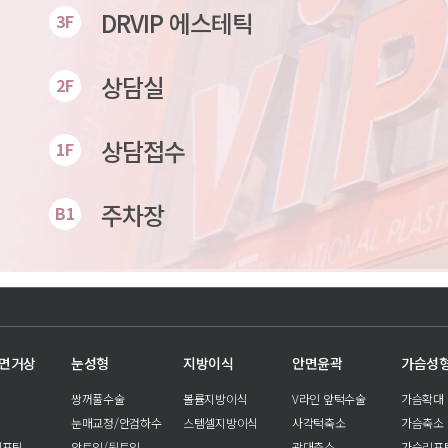
DRVIP 에스테틱
3F
상담실
2F
상담접수
1F
주차장
B1
안면거상
눈성형
지방이식
안면윤곽
가슴성
쌍꺼풀수술
볼륨지방이식
V라인 앞턱수술
가슴확대
눈매교정/안검하수
스템셀지방이식
사각턱축소
가슴축소
리프팅
앞트임/뒷트임
광대축소
가슴리프