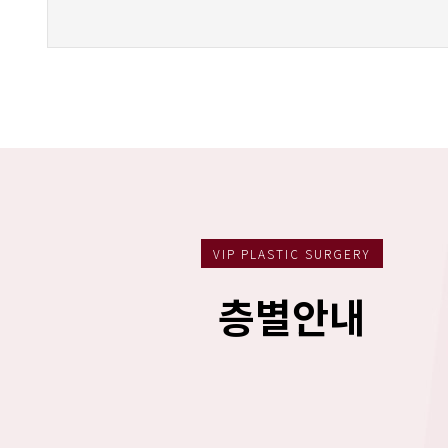
VIP PLASTIC SURGERY
층별안내