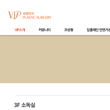
VIP소개
커뮤니티
코성형
딥플레인 안면거
3F 소독실