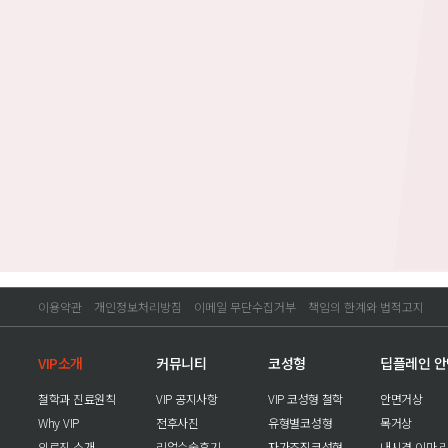
이용약관
개인정보처리방침
이메일 무단수집거부
책임의 한계와 법적고지
VIP소개
커뮤니티
코성형
딥플레인 
철학과 진료원칙
VIP 공지사항
VIP 코성형 철학
안면거상
Why VIP
전후사진
유형별코성형
목거상
의료진 소개
리얼수술후기
자가조직코성형
내시경 이마 