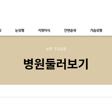
상
눈성형
지방이식
안면윤곽
가슴성형
VIP TOUR
병원둘러보기