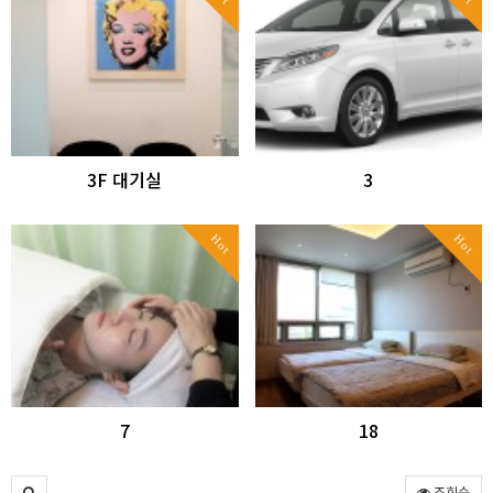
3F 대기실
3
Hot
Hot
7
18
조회순