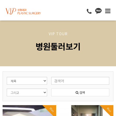
VIP TOUR
병원둘러보기
검색
Hot
Hot