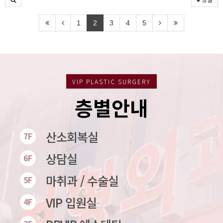
1
2
3
4
5
VIP PLASTIC SURGERY
층별안내
산소회복실
7F
상담실
6F
마취과 / 수술실
5F
VIP 입원실
4F