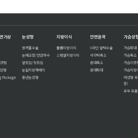
안면거상
눈성형
지방이식
안면윤곽
가슴성
쌍꺼풀수술
볼륨지방이식
V라인 앞턱수술
가슴확대
눈매교정/안검하수
스템셀지방이식
사각턱축소
가슴축소
리프팅
앞트임/뒷트임
광대축소
가슴리프
눈성형
눈밑지방재배치
광대확대
가슴지방
ng Package
중년눈성형
여성형 유
증)
유두 유륜