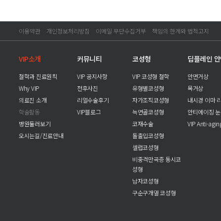
이용약관
개인정보처리방침
이메일 무단수집거부
책임의 한계와 법적고지
VIP소개
커뮤니티
코성형
딥플레인 
철학과 진료원칙
VIP 공지사항
VIP 코성형 철학
안면거상
Why VIP
전후사진
유형별코성형
목거상
의료진 소개
리얼수술후기
자가조직코성형
내시경 이마 
학술활동
VIP블로그
늑연골코성형
안티에이징 
병원둘러보기
코재수술
VIP Anti-agi
오시는길/진료안내
돌출입코성형
셀럽코성형
비중격만곡증 동시코
성형
남자코성형
구순구개열 코성형