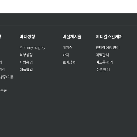
형
바디성형
비절개시술
메디컬스킨케어
Mommy surgery
페이스
안티에이징 관리
복부성형
바디
미백관리
팅
지방흡입
쁘띠성형
여드름 관리
이식
애플힙업
수분 관리
방증(여유
 수술