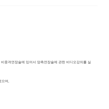
되어 비중격연장술에 있어서 양측연장술에 관한 비디오강의를 실
였으며,