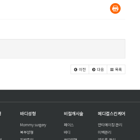
이전
다음
목록
형
바디성형
비절개시술
메디컬스킨케어
Mommy surgery
페이스
안티에이징 관리
복부성형
바디
미백관리
팅
지방흡입
쁘띠성형
여드름 관리