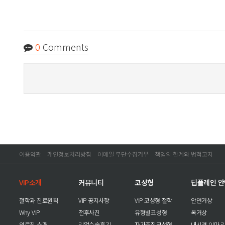
0
Comments
이용약관
개인정보처리방침
이메일 무단수집거부
책임의 한계와 법적고지
VIP소개
커뮤니티
코성형
딥플레인 
철학과 진료원칙
VIP 공지사항
VIP 코성형 철학
안면거상
Why VIP
전후사진
유형별코성형
목거상
의료진 소개
리얼수술후기
자가조직코성형
내시경 이마 