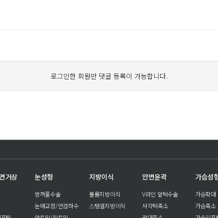
로그인한 회원만 댓글 등록이 가능합니다.
안면거상
눈성형
지방이식
안면윤곽
가슴성
쌍꺼풀수술
볼륨지방이식
V라인 앞턱수술
가슴확대
눈매교정/안검하수
스템셀지방이식
사각턱축소
가슴축소
리프팅
앞트임/뒷트임
광대축소
가슴리프