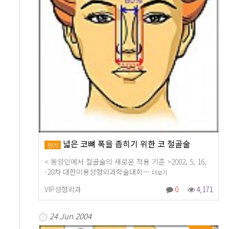
넓은 코뼈 폭을 좁히기 위한 코 절골술
인기
< 동양인에서 절골술의 새로운 적용 기준 >2002, 5, 16,
-20차 대한미용성형외과학술대회…
더보기
VIP성형외과
0
4,171
24 Jun 2004