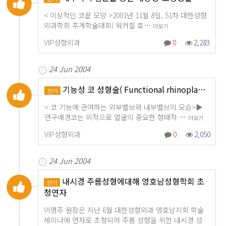
< 이상적인 코끝 모양 >2001년 11월 8일, 51차 대한성형
외과학회 추계학술대회( 워커힐 호…
더보기
VIP성형외과
0
2,283
24 Jun 2004
기능성 코 성형술( Functional rhinopla…
인기
< 코 기능에 관여하는 외부벨브와 내부벨브의 모습>▶
연구배경코는 외적으로 얼굴의 중요한 형태적 …
더보기
VIP성형외과
0
2,050
24 Jun 2004
내시경 주름성형에대해 영호남성형학회 초
인기
청연자
이명주 원장은 지난 6월 대한성형외과 영호남지회 학술
세미나에 연자로 초청되어 주름 성형을 위한 내시경 성