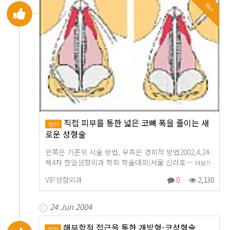
Hot
직접 피부를 통한 넓은 코뼈 폭을 줄이는 새
인기
로운 성형술
왼쪽은 기존위 시술 방법, 우측은 경피적 방법2002,4,24-
제4차 한일성형외과 학회 학술대회(서울 신라호…
더보기
VIP성형외과
0
2,130
24 Jun 2004
해부학적 접근을 통한 개방형-코성형술
인기