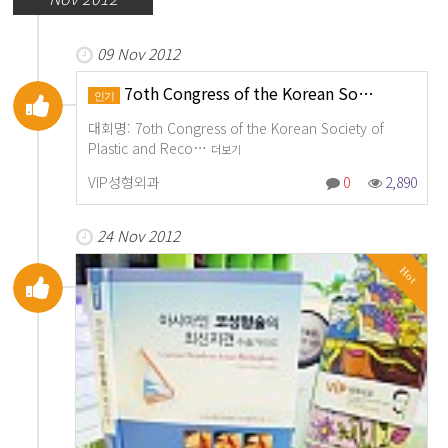
09 Nov 2012
7oth Congress of the Korean So…
인기
대회명: 7oth Congress of the Korean Society of
Plastic and Reco…
더보기
VIP성형외과
0
2,890
24 Nov 2012
Hot