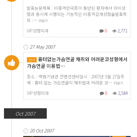
발표논문제목 : 비중격만곡증이 동반된 환자에서 외비성
형과 동시에 시행되는 기능적인 비중격갑개성형술발표학
회 :…
더보기
VIP성형외과
0
2,771
27 May 2007
흉터없는가슴연골 채취와 어려운코성형에서
인기
가슴연골 이용법…
장소 : 백범기념관 컨벤션센터일시 : 2007년 5월 27일주
제 : 흉터 없는 가슴연골의 채취법과 어려운 코…
더보기
VIP성형외과
0
2,584
Oct 2007
20 Oct 2007