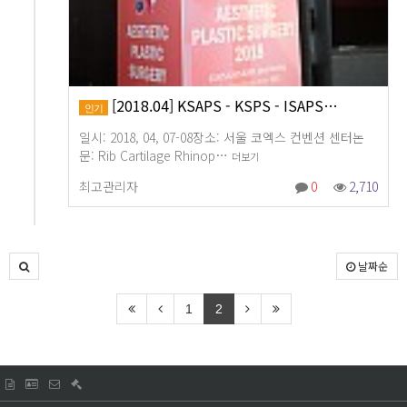
[2018.04] KSAPS - KSPS - ISAPS…
인기
일시: 2018, 04, 07-08장소: 서울 코엑스 컨벤션 센터논
문: Rib Cartilage Rhinop…
더보기
최고관리자
0
2,710
날짜순
1
2