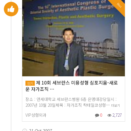
Hot
제 10회 세브란스 미용성형 심포지움-새로
인기
운 자가조직 …
장소 : 연세대학교 세브란스병원 6층 은명대강당일시 :
2007년 10월 20일제목 : 자가조직 칵테일코성형…
더보기
VIP성형외과
0
2,727
21 Oct 2007