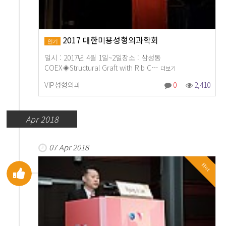
2017 대한미용성형외과학회
인기
일시 : 2017년 4월 1일~2일장소 : 삼성동
COEX◈Structural Graft with Rib C…
더보기
VIP성형외과
0
2,410
Apr 2018
07 Apr 2018
Hot