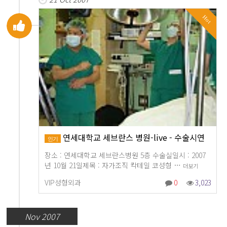
Hot
연세대학교 세브란스 병원-live - 수술시연
인기
장소 : 연세대학교 세브란스병원 5층 수술실일시 : 2007
년 10월 21일제목 : 자가조직 칵테일 코성형 …
더보기
VIP성형외과
0
3,023
Nov 2007