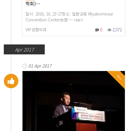
학회)…
일시: 2016, 10, 23-27장소: 일본교토 Miyakomesse
Convention Center논문:…
더보기
VIP성형외과
0
2,572
Apr 2017
01 Apr 2017
Hot