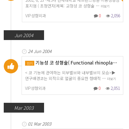
2002, 6, 23 -제5차 연세대학교 세브란스병원 미용성형심
포지엄 ( 초청연자)제목: 교정성 코 성형술 …
더보기
VIP성형외과
0
2,056
Jun 2004
24 Jun 2004
기능성 코 성형술( Functional rhinopla…
인기
< 코 기능에 관여하는 외부벨브와 내부벨브의 모습>▶
연구배경코는 외적으로 얼굴의 중요한 형태적 …
더보기
VIP성형외과
0
2,051
Mar 2003
01 Mar 2003