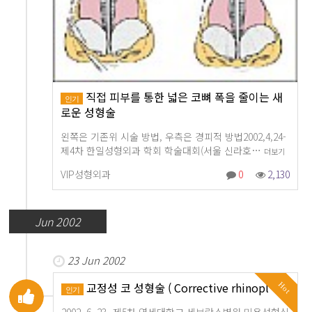
직접 피부를 통한 넓은 코뼈 폭을 줄이는 새
인기
로운 성형술
왼쪽은 기존위 시술 방법, 우측은 경피적 방법2002,4,24-
제4차 한일성형외과 학회 학술대회(서울 신라호…
더보기
VIP성형외과
0
2,130
Jun 2002
23 Jun 2002
교정성 코 성형술 ( Corrective rhinopl…
Hot
인기