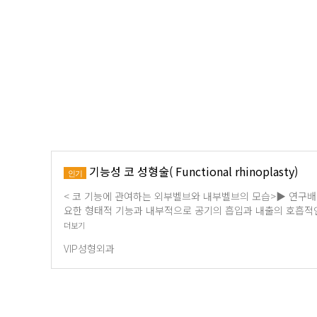
기능성 코 성형술( Functional rhinoplasty)
인기
< 코 기능에 관여하는 외부벨브와 내부벨브의 모습>▶ 연구
요한 형태적 기능과 내부적으로 공기의 흡입과 내출의 호흡적인
더보기
VIP성형외과