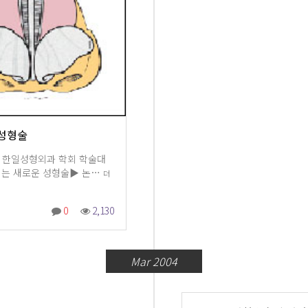
 성형술
4차 한일성형외과 학회 학술대
줄이는 새로운 성형술▶ 논…
더
0
2,130
Mar 2004