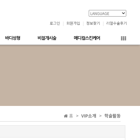
로그인
회원가입
정보찾기
리얼수술후기
바디성형
비절개시술
메디컬스킨케어
홈
VIP소개
학술활동