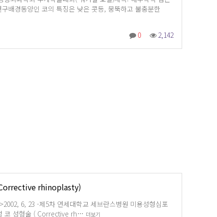
구배경동양인 코의 특징은 낮은 콧등, 뭉뚝하고 불충분한
0
2,142
rective rhinoplasty)
>2002, 6, 23 -제5차 연세대학교 세브란스병원 미용성형심포
코 성형술 ( Corrective rh…
더보기