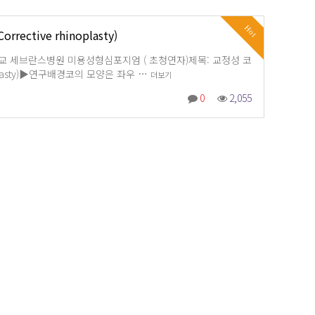
Hot
rective rhinoplasty)
연세대학교 세브란스병원 미용성형심포지엄 ( 초청연자)제목: 교정성 코
inoplasty)▶연구배경코의 모양은 좌우 …
더보기
0
2,055