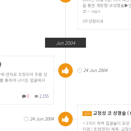
을 통한 개방형-코성형술▶연
코…
더보기
VIP성형외과
Jun 2004
자
24 Jun 2004
에 연자로 초청되어 주름 성
표를 통하여 나이든 얼굴에서
0
2,155
교정성 코 성형술 ( Cor
인기
24 Jun 2004
< 3가지 측벽 절골술의 모양 
지엄 ( 초청연자) 제목: 교정성 