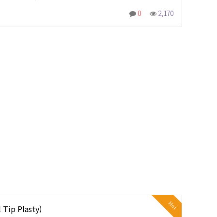
0
2,170
Hot
Tip Plasty)